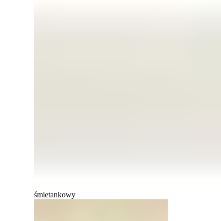
śmietankowy