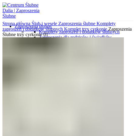
Strona główna
Ślub i wesele
Zaproszenia ślubne
Komplety
Zaproszenia ślubne
zaproszeń i dodatków ślubnych
Komplet trzy cyrkonie
Zaproszenia
Komplety zaproszeń i dodatków ślubnych
Ślubne trzy cyrkonie 01
Zaproszenia dla rodziców i świadków
Zaproszenia minimalistyczne
Zaproszenia ekologiczne
Koperty z nadrukami
Zaproszenia gotowe do uzupełnienia
Zaproszenia kalendarze
Zaproszenia klasyczne
Zaproszenia botaniczne
Koperty wytłaczane
Zaproszenia z kalki
Zaproszenia wytłaczane
Zaproszenia glamour
Zaproszenia ze zdjęciem
Koperty wyklejane
Zaproszenia podróżnicze
Wkładki do zaproszeń
Koperty ozdobne
Próbki zaproszeń i dodatków
Różne okazje