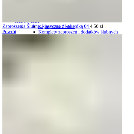
Plany stołów
Plany stołów tablice
Plany stołów karty
Ślub i wesele
Zaproszenia Ślubne, klasyczne z kokardką 04
4.50
zł
Zaproszenia ślubne
Powrót
Komplety zaproszeń i dodatków ślubnych
Winietki ślubne
Zawieszki na wódkę weselną
Plany stołów
Menu weselne
Numery stołów
Pudełka na obrączki
Harmonogramy wesela
Oszukane kieliszki
Podziękowania dla gości
Podziękowania dla rodziców i świadków
Tablice rejestracyjne
Księgi gości
Ozdoby do włosów
Pudełka i skrzynki na koperty
Pudełka i naklejki na ciasto
Komunia
Zaproszenia personalizowane na komunię
Zaproszenia gotowe, do uzupełnienia na