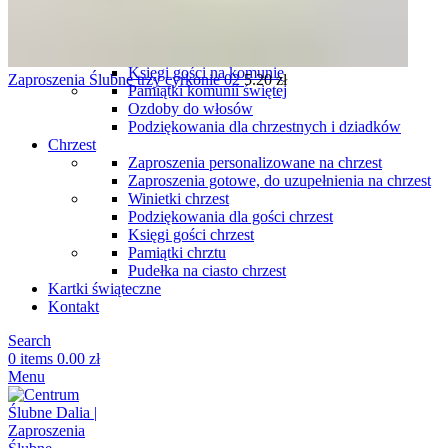
komunię
Podziękowania dla gości komunia
Winietki komunia
Pudełka na ciasto komunia
Księgi gości na komunię
Zaproszenia Ślubne trzy cyrkonie 02
5.20
zł
Pamiątki komunii świętej
Ozdoby do włosów
Podziękowania dla chrzestnych i dziadków
Chrzest
Zaproszenia personalizowane na chrzest
Zaproszenia gotowe, do uzupełnienia na chrzest
Winietki chrzest
Podziękowania dla gości chrzest
Księgi gości chrzest
Pamiątki chrztu
Pudełka na ciasto chrzest
Kartki świąteczne
Kontakt
Search
0
items
0.00
zł
Menu