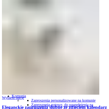
Plany stołów
Plany stołów tablice
Plany stołów karty
Ślub i wesele
Zaproszenia ślubne
Komplety zaproszeń i dodatków ślubnych
Winietki ślubne
Zawieszki na wódkę weselną
Plany stołów
Menu weselne
Numery stołów
Pudełka na obrączki
Harmonogramy wesela
Oszukane kieliszki
Podziękowania dla gości
Podziękowania dla rodziców i świadków
Tablice rejestracyjne
Księgi gości
Ozdoby do włosów
Pudełka i skrzynki na koperty
Pudełka i naklejki na ciasto
Komunia
Wybierz opcje
Zaproszenia personalizowane na komunię
Zaproszenia gotowe, do uzupełnienia na
Eleganckie zaproszenia ślubne ze zdjęciem kalendarz