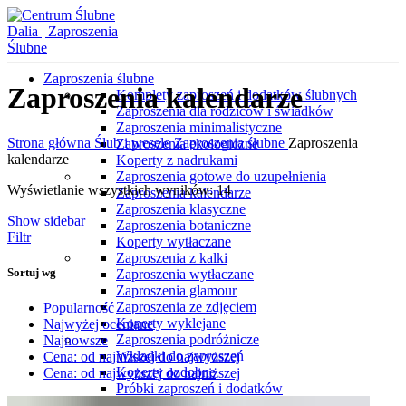
Zaproszenia ślubne
Zaproszenia kalendarze
Komplety zaproszeń i dodatków ślubnych
Zaproszenia dla rodziców i świadków
Zaproszenia minimalistyczne
Strona główna
Ślub i wesele
Zaproszenia ślubne
Zaproszenia
Zaproszenia ekologiczne
kalendarze
Koperty z nadrukami
Zaproszenia gotowe do uzupełnienia
Wyświetlanie wszystkich wyników: 14
Zaproszenia kalendarze
Zaproszenia klasyczne
Show sidebar
Zaproszenia botaniczne
Filtr
Koperty wytłaczane
Zaproszenia z kalki
Sortuj wg
Zaproszenia wytłaczane
Zaproszenia glamour
Zaproszenia ze zdjęciem
Popularność
Koperty wyklejane
Najwyżej oceniane
Zaproszenia podróżnicze
Najnowsze
Wkładki do zaproszeń
Cena: od najniższej do najwyższej
Koperty ozdobne
Cena: od najwyższej do najniższej
Próbki zaproszeń i dodatków
Różne okazje