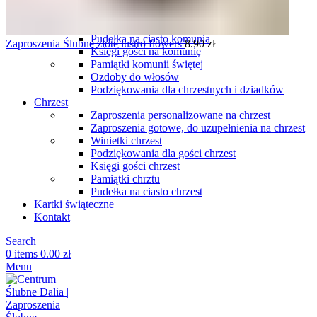
komunię
Podziękowania dla gości komunia
Winietki komunia
Pudełka na ciasto komunia
Zaproszenia Ślubne złote lustro flowers
8.90
zł
Księgi gości na komunię
Pamiątki komunii świętej
Ozdoby do włosów
Podziękowania dla chrzestnych i dziadków
Chrzest
Zaproszenia personalizowane na chrzest
Zaproszenia gotowe, do uzupełnienia na chrzest
Winietki chrzest
Podziękowania dla gości chrzest
Księgi gości chrzest
Pamiątki chrztu
Pudełka na ciasto chrzest
Kartki świąteczne
Kontakt
Search
0
items
0.00
zł
Menu