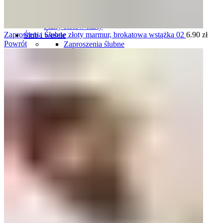
Plany stołów
Plany stołów tablice
Plany stołów karty
Zaproszenia Ślubne złoty marmur, brokatowa wstążka 02
6.90
zł
Ślub i wesele
Powrót
Zaproszenia ślubne
Komplety zaproszeń i dodatków ślubnych
Winietki ślubne
Zawieszki na wódkę weselną
Plany stołów
Menu weselne
Numery stołów
Pudełka na obrączki
Harmonogramy wesela
Oszukane kieliszki
Podziękowania dla gości
Podziękowania dla rodziców i świadków
Tablice rejestracyjne
Księgi gości
Ozdoby do włosów
Pudełka i skrzynki na koperty
Pudełka i naklejki na ciasto
Komunia
Zaproszenia personalizowane na komunię
Zaproszenia gotowe, do uzupełnienia na