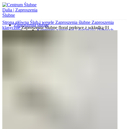
Strona główna
Ślub i wesele
Zaproszenia ślubne
Zaproszenia
Zaproszenia ślubne
klasyczne
Zaproszenia Ślubne floral perłowe z wkładką 01
Komplety zaproszeń i dodatków ślubnych
Zaproszenia dla rodziców i świadków
Zaproszenia minimalistyczne
Zaproszenia ekologiczne
Koperty z nadrukami
Zaproszenia gotowe do uzupełnienia
Zaproszenia kalendarze
Zaproszenia klasyczne
Zaproszenia botaniczne
Koperty wytłaczane
Zaproszenia z kalki
Zaproszenia wytłaczane
Zaproszenia glamour
Zaproszenia ze zdjęciem
Koperty wyklejane
Zaproszenia podróżnicze
Wkładki do zaproszeń
Koperty ozdobne
Próbki zaproszeń i dodatków
Różne okazje