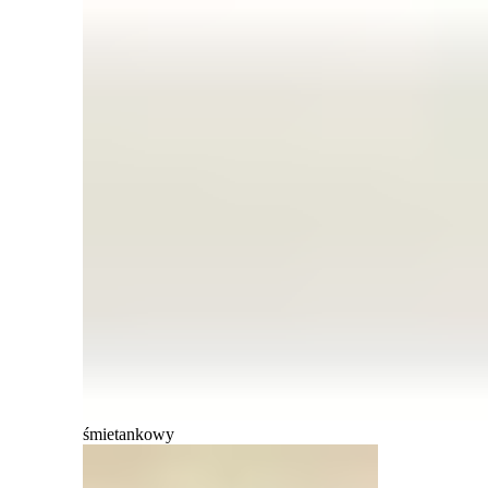
śmietankowy