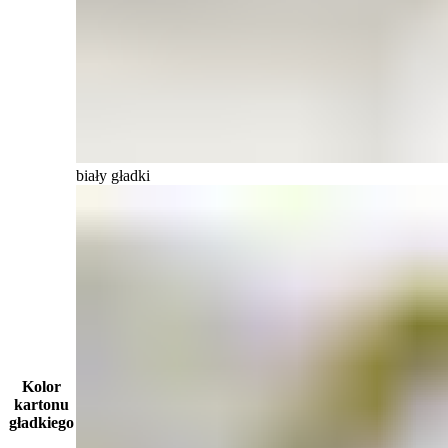
biały gładki
Kolor
kartonu
gładkiego