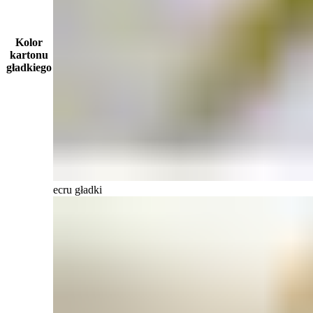
Kolor
kartonu
gładkiego
ecru gładki