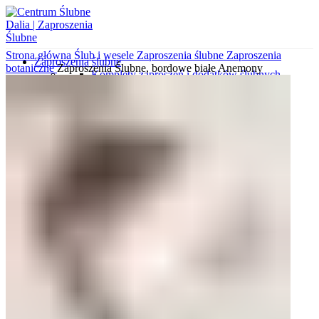
Strona główna
Ślub i wesele
Zaproszenia ślubne
Zaproszenia
Zaproszenia ślubne
botaniczne
Zaproszenia Ślubne, bordowe białe Anemony
Komplety zaproszeń i dodatków ślubnych
Zaproszenia dla rodziców i świadków
Zaproszenia minimalistyczne
Zaproszenia ekologiczne
Koperty z nadrukami
Zaproszenia gotowe do uzupełnienia
Zaproszenia kalendarze
Zaproszenia klasyczne
Zaproszenia botaniczne
Koperty wytłaczane
Zaproszenia z kalki
Zaproszenia wytłaczane
Zaproszenia glamour
Zaproszenia ze zdjęciem
Koperty wyklejane
Zaproszenia podróżnicze
Wkładki do zaproszeń
Koperty ozdobne
Próbki zaproszeń i dodatków
Różne okazje