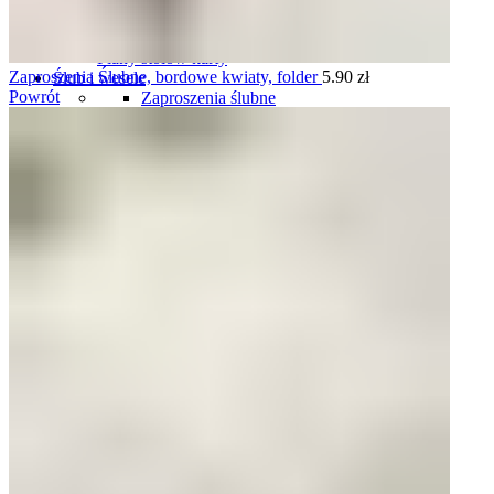
Plany stołów
Plany stołów tablice
Plany stołów karty
Zaproszenia Ślubne, bordowe kwiaty, folder
5.90
zł
Ślub i wesele
Powrót
Zaproszenia ślubne
Komplety zaproszeń i dodatków ślubnych
Winietki ślubne
Zawieszki na wódkę weselną
Plany stołów
Menu weselne
Numery stołów
Pudełka na obrączki
Harmonogramy wesela
Oszukane kieliszki
Podziękowania dla gości
Podziękowania dla rodziców i świadków
Tablice rejestracyjne
Księgi gości
Ozdoby do włosów
Pudełka i skrzynki na koperty
Pudełka i naklejki na ciasto
Komunia
Zaproszenia personalizowane na komunię
Zaproszenia gotowe, do uzupełnienia na