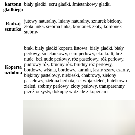
kartonu
biały gładki, ecru gładki, śmietankowy gładki
gładkiego
jutowy naturalny, lniany naturalny, sznurek bielony,
Rodzaj
złota linka, srebrna linka, kordonek złoty, kordonek
sznurka
srebrny
brak, biały gładki koperta listowa, biały gładki, biały
perłowy, śmietankowy, ecru perłowy, eko kraft, beż
nude, beż nude perłowy, róż pastelowy, róż perłowy,
pudrowy róż, brudny róż, brudny róż perłowy,
Koperta
bordowy, wiśnia, bordowy, karmin, jasny szary, czarny,
ozdobna
błękitny pastelowy, niebieski, chabrowy, zielony
pastelowy, zielona herbata, sekwoja zieleń, butelkowa
zieleń, srebrny perłowy, złoty perłowy, transparentny
przeźroczysty, dokupię w dziale z kopertami