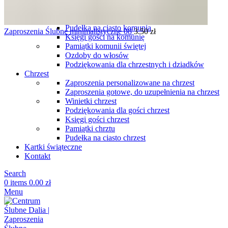
komunię
Podziękowania dla gości komunia
Winietki komunia
Pudełka na ciasto komunia
Zaproszenia Ślubne minimalistyczne 08
3.50
zł
Księgi gości na komunię
Pamiątki komunii świętej
Ozdoby do włosów
Podziękowania dla chrzestnych i dziadków
Chrzest
Zaproszenia personalizowane na chrzest
Zaproszenia gotowe, do uzupełnienia na chrzest
Winietki chrzest
Podziękowania dla gości chrzest
Księgi gości chrzest
Pamiątki chrztu
Pudełka na ciasto chrzest
Kartki świąteczne
Kontakt
Search
0
items
0.00
zł
Menu