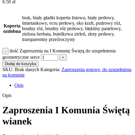
6.50
zł
brak, biały gładki koperta listowa, biały perłowy,
śmietankowy, ecru perłowy, eko kraft, pudrowy róż,
Koperta
brudny róż, brudny róż perłowy, błękitny pastelowy,
ozdobna
zielona herbata, butelkowa zieleń, złoty perłowy,
transparentny przeźroczysty
ilość Zaproszenia na I Komunię Świętą do uzupełnienia
geometryczne serce
Dodaj do koszyka
SKU:
Brak danych
Kategoria:
Zaproszenia gotowe, do uzupełniena
na komunię
Opis
Opis
Zaproszenia I Komunia Świętą
wianek