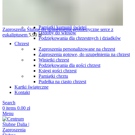
komunię
Podziękowania dla gości komunia
Winietki komunia
Pudełka na ciasto komunia
Księgi gości na komunię
Pamiątki komunii świętej
Zaproszenia Ślubne do uzupełnienia geometryczne serce z
Ozdoby do włosów
eukaliptusem
5.90
zł
Podziękowania dla chrzestnych i dziadków
Chrzest
Zaproszenia personalizowane na chrzest
Zaproszenia gotowe, do uzupełnienia na chrzest
Winietki chrzest
Podziękowania dla gości chrzest
Księgi gości chrzest
Pamiątki chrztu
Pudełka na ciasto chrzest
Kartki świąteczne
Kontakt
Search
0
items
0.00
zł
Menu