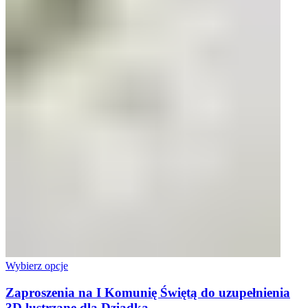
Wybierz opcje
Zaproszenia na I Komunię Świętą do uzupełnienia
3D lustrzane dla Dziadka