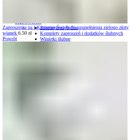
Plany stołów
Plany stołów tablice
Plany stołów karty
Ślub i wesele
Zaproszenia na I Komunię Świętą do uzupełnienia zielono złoty
Zaproszenia ślubne
wianek
6.50
zł
Komplety zaproszeń i dodatków ślubnych
Powrót
Winietki ślubne
Zawieszki na wódkę weselną
Plany stołów
Menu weselne
Numery stołów
Pudełka na obrączki
Harmonogramy wesela
Oszukane kieliszki
Podziękowania dla gości
Podziękowania dla rodziców i świadków
Tablice rejestracyjne
Księgi gości
Ozdoby do włosów
Pudełka i skrzynki na koperty
Pudełka i naklejki na ciasto
Komunia
Zaproszenia personalizowane na komunię
Zaproszenia gotowe, do uzupełnienia na