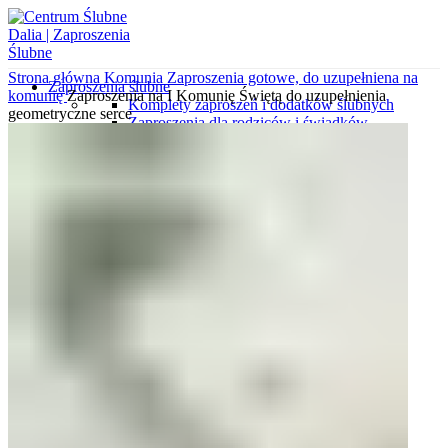
Strona główna
Komunia
Zaproszenia gotowe, do uzupełniena na
Zaproszenia ślubne
komunię
Zaproszenia na I Komunię Świętą do uzupełnienia
Komplety zaproszeń i dodatków ślubnych
geometryczne serce
Zaproszenia dla rodziców i świadków
Zaproszenia minimalistyczne
Zaproszenia ekologiczne
Koperty z nadrukami
Zaproszenia gotowe do uzupełnienia
Zaproszenia kalendarze
Zaproszenia klasyczne
Zaproszenia botaniczne
Koperty wytłaczane
Zaproszenia z kalki
Zaproszenia wytłaczane
Zaproszenia glamour
Zaproszenia ze zdjęciem
Koperty wyklejane
Zaproszenia podróżnicze
Wkładki do zaproszeń
Koperty ozdobne
Próbki zaproszeń i dodatków
Różne okazje