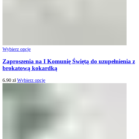
Wybierz opcje
Zaproszenia na I Komunię Świętą do uzupełnienia z
brokatową kokardką
6.90
zł
Wybierz opcje