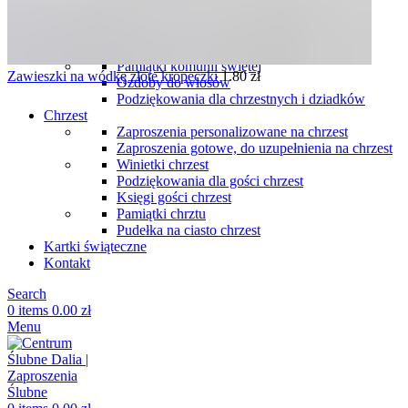
Podziękowania dla gości komunia
Winietki komunia
Pudełka na ciasto komunia
Księgi gości na komunię
Pamiątki komunii świętej
Zawieszki na wódkę złote kropeczki
1.80
zł
Ozdoby do włosów
Podziękowania dla chrzestnych i dziadków
Chrzest
Zaproszenia personalizowane na chrzest
Zaproszenia gotowe, do uzupełnienia na chrzest
Winietki chrzest
Podziękowania dla gości chrzest
Księgi gości chrzest
Pamiątki chrztu
Pudełka na ciasto chrzest
Kartki świąteczne
Kontakt
Search
0
items
0.00
zł
Menu