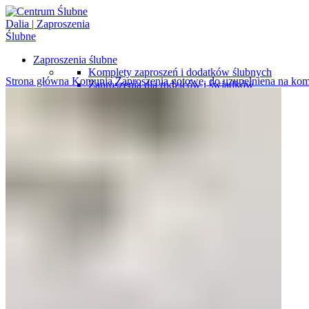
Zaproszenia ślubne
Komplety zaproszeń i dodatków ślubnych
Strona główna
Komunia
Zaproszenia gotowe, do uzupełniena na ko
Zaproszenia dla rodziców i świadków
Zaproszenia minimalistyczne
Zaproszenia ekologiczne
Koperty z nadrukami
Zaproszenia gotowe do uzupełnienia
Zaproszenia kalendarze
Zaproszenia klasyczne
Zaproszenia botaniczne
Koperty wytłaczane
Zaproszenia z kalki
Zaproszenia wytłaczane
Zaproszenia glamour
Zaproszenia ze zdjęciem
Koperty wyklejane
Zaproszenia podróżnicze
Wkładki do zaproszeń
Koperty ozdobne
Próbki zaproszeń i dodatków
Różne okazje