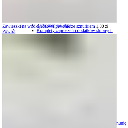
Plany stołów
Plany stołów tablice
Plany stołów karty
Ślub i wesele
Zaproszenia ślubne
Zawieszki na wódkę różowe piwonie ze sznurkiem
1.80
zł
Komplety zaproszeń i dodatków ślubnych
Powrót
Winietki ślubne
Zawieszki na wódkę weselną
Plany stołów
Menu weselne
Numery stołów
Pudełka na obrączki
Harmonogramy wesela
Oszukane kieliszki
Podziękowania dla gości
Podziękowania dla rodziców i świadków
Tablice rejestracyjne
Księgi gości
Ozdoby do włosów
Pudełka i skrzynki na koperty
Pudełka i naklejki na ciasto
Komunia
Zaproszenia personalizowane na komunię
Zaproszenia gotowe, do uzupełnienia na komunię