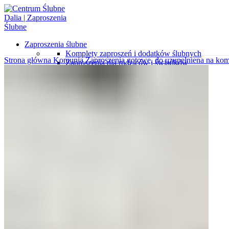
Zaproszenia ślubne
Komplety zaproszeń i dodatków ślubnych
Strona główna
Komunia
Zaproszenia gotowe, do uzupełniena na ko
Zaproszenia dla rodziców i świadków
Zaproszenia minimalistyczne
Zaproszenia ekologiczne
Koperty z nadrukami
Zaproszenia gotowe do uzupełnienia
Zaproszenia kalendarze
Zaproszenia klasyczne
Zaproszenia botaniczne
Koperty wytłaczane
Zaproszenia z kalki
Zaproszenia wytłaczane
Zaproszenia glamour
Zaproszenia ze zdjęciem
Koperty wyklejane
Zaproszenia podróżnicze
Wkładki do zaproszeń
Koperty ozdobne
Próbki zaproszeń i dodatków
Różne okazje