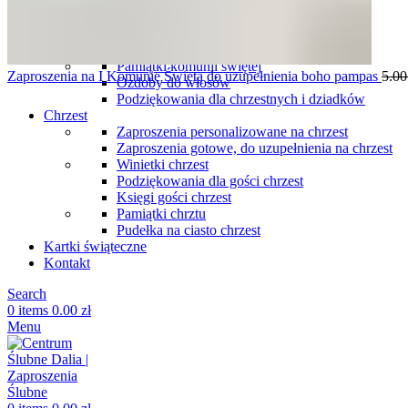
Podziękowania dla gości komunia
Winietki komunia
Pudełka na ciasto komunia
Księgi gości na komunię
Pamiątki komunii świętej
Zaproszenia na I Komunię Świętą do uzupełnienia boho pampas
5.0
Ozdoby do włosów
Podziękowania dla chrzestnych i dziadków
Chrzest
Zaproszenia personalizowane na chrzest
Zaproszenia gotowe, do uzupełnienia na chrzest
Winietki chrzest
Podziękowania dla gości chrzest
Księgi gości chrzest
Pamiątki chrztu
Pudełka na ciasto chrzest
Kartki świąteczne
Kontakt
Search
0
items
0.00
zł
Menu