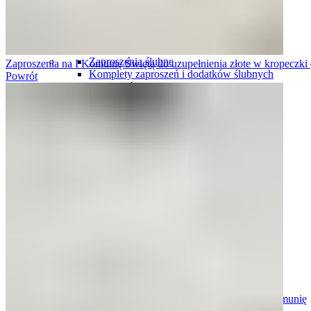
Plany stołów
Plany stołów tablice
Plany stołów karty
Ślub i wesele
Zaproszenia ślubne
Zaproszenia na I Komunię Świętą do uzupełnienia złote w kropeczki
Komplety zaproszeń i dodatków ślubnych
Powrót
Winietki ślubne
Zawieszki na wódkę weselną
Plany stołów
Menu weselne
Numery stołów
Pudełka na obrączki
Harmonogramy wesela
Oszukane kieliszki
Podziękowania dla gości
Podziękowania dla rodziców i świadków
Tablice rejestracyjne
Księgi gości
Ozdoby do włosów
Pudełka i skrzynki na koperty
Pudełka i naklejki na ciasto
Komunia
Zaproszenia personalizowane na komunię
Zaproszenia gotowe, do uzupełnienia na komunię