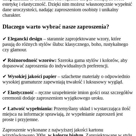
estetykę i elastyczność. Dzięki nim możesz własnoręcznie wypełnić
dane uroczystości, nadając zaproszeniom osobisty i unikalny
charakter.
Dlaczego warto wybrać nasze zaproszenia?
✔
Elegancki design
– starannie zaprojektowane wzory, które
pasują do różnych stylów ślubu: klasycznego, boho, rustykalnego
czy glamour.
✔ Różnorodność wzorów:
Szeroka gama stylów i kolorów, aby
dopasować zaproszenia do indywidualnych preferencji.
✔
Wysokiej jakości papier
– szlachetne materiały o odpowiednio
wysokiej gramaturze zapewniają trwałość i luksusowy wygląd.
✔
Elastyczność
– ręczne uzupełnienie imion gości oraz szczegółów
ceremonii dodaje zaproszeniom wyjątkowego uroku.
✔
Łatwość wypełniania:
Przemyślany układ i wystarczająca ilość
miejsca na informacje sprawiają, że wypełnianie zaproszeń jest
proste i przyjemne.
Zaproszenie wykonane z najwyższej jakości kartonu
wizytówkowego 300g.
w kolorze białym.
Zaprojektowane w stylu