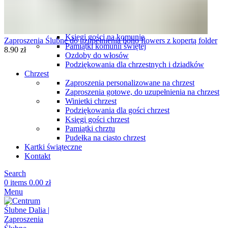
komunię
Podziękowania dla gości komunia
Winietki komunia
Pudełka na ciasto komunia
Księgi gości na komunię
Zaproszenia Ślubne do uzupełnienia boho flowers z kopertą folder
Pamiątki komunii świętej
8.90
zł
Ozdoby do włosów
Podziękowania dla chrzestnych i dziadków
Chrzest
Zaproszenia personalizowane na chrzest
Zaproszenia gotowe, do uzupełnienia na chrzest
Winietki chrzest
Podziękowania dla gości chrzest
Księgi gości chrzest
Pamiątki chrztu
Pudełka na ciasto chrzest
Kartki świąteczne
Kontakt
Search
0
items
0.00
zł
Menu