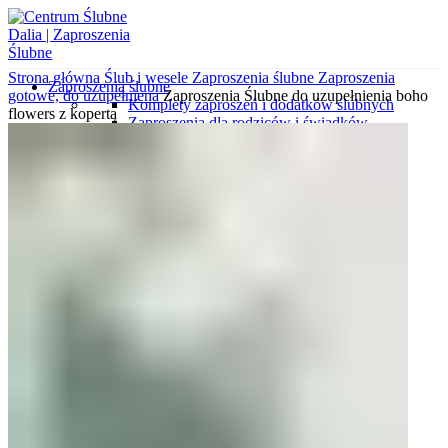
Strona główna
Ślub i wesele
Zaproszenia ślubne
Zaproszenia
Zaproszenia ślubne
gotowe, do uzupełniena
Zaproszenia Ślubne do uzupełnienia boho
Komplety zaproszeń i dodatków ślubnych
flowers z kopertą
Zaproszenia dla rodziców i świadków
Zaproszenia minimalistyczne
Zaproszenia ekologiczne
Koperty z nadrukami
Zaproszenia gotowe do uzupełnienia
Zaproszenia kalendarze
Zaproszenia klasyczne
Zaproszenia botaniczne
Koperty wytłaczane
Zaproszenia z kalki
Zaproszenia wytłaczane
Zaproszenia glamour
Zaproszenia ze zdjęciem
Koperty wyklejane
Zaproszenia podróżnicze
Wkładki do zaproszeń
Koperty ozdobne
Próbki zaproszeń i dodatków
Różne okazje