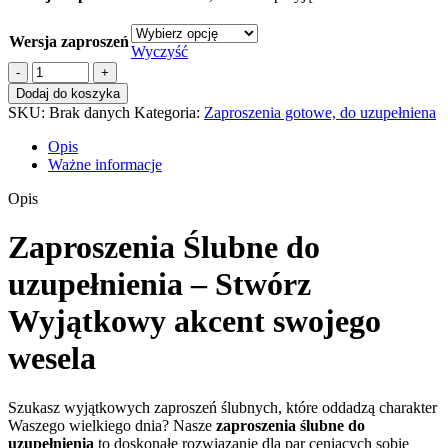
Wersja zaproszeń
Wyczyść
ilość
Zaproszenia
Dodaj do koszyka
Ślubne
SKU:
Brak danych
Kategoria:
Zaproszenia gotowe, do uzupełniena
do
uzupełnienia
Opis
boho
Ważne informacje
flowers
z
Opis
kopertą
Zaproszenia Ślubne do
uzupełnienia – Stwórz
Wyjątkowy akcent swojego
wesela
Szukasz wyjątkowych zaproszeń ślubnych, które oddadzą charakter
Waszego wielkiego dnia? Nasze
zaproszenia ślubne do
uzupełnienia
to doskonałe rozwiązanie dla par ceniących sobie