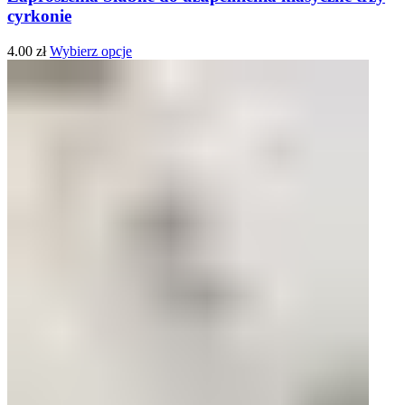
cyrkonie
4.00
zł
Wybierz opcje