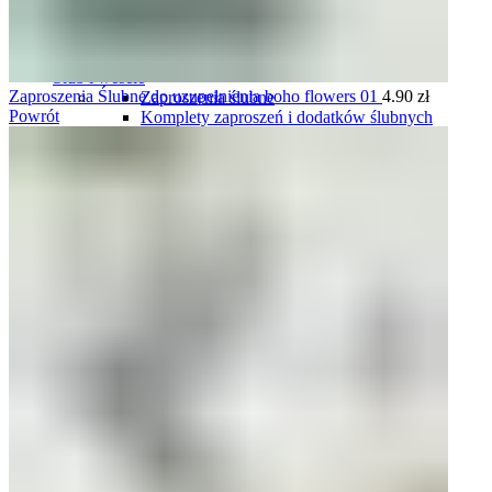
Plany stołów
Plany stołów tablice
Plany stołów karty
Ślub i wesele
Zaproszenia Ślubne do uzupełnienia boho flowers 01
4.90
zł
Zaproszenia ślubne
Powrót
Komplety zaproszeń i dodatków ślubnych
Winietki ślubne
Zawieszki na wódkę weselną
Plany stołów
Menu weselne
Numery stołów
Pudełka na obrączki
Harmonogramy wesela
Oszukane kieliszki
Podziękowania dla gości
Podziękowania dla rodziców i świadków
Tablice rejestracyjne
Księgi gości
Ozdoby do włosów
Pudełka i skrzynki na koperty
Pudełka i naklejki na ciasto
Komunia
Zaproszenia personalizowane na komunię
Zaproszenia gotowe, do uzupełnienia na