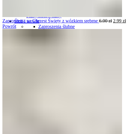
Plany stołów
Plany stołów tablice
Plany stołów karty
Zaproszenia na Chrzest Święty z wózkiem srebrne
6.00
zł
2.99
zł
Ślub i wesele
Powrót
Zaproszenia ślubne
Komplety zaproszeń i dodatków ślubnych
Winietki ślubne
Zawieszki na wódkę weselną
Plany stołów
Menu weselne
Numery stołów
Pudełka na obrączki
Harmonogramy wesela
Oszukane kieliszki
Podziękowania dla gości
Podziękowania dla rodziców i świadków
Tablice rejestracyjne
Księgi gości
Ozdoby do włosów
Pudełka i skrzynki na koperty
Pudełka i naklejki na ciasto
Komunia
Zaproszenia personalizowane na komunię
Zaproszenia gotowe, do uzupełnienia na