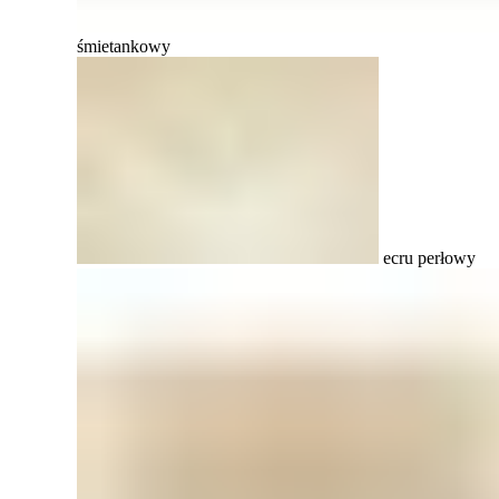
śmietankowy
ecru perłowy