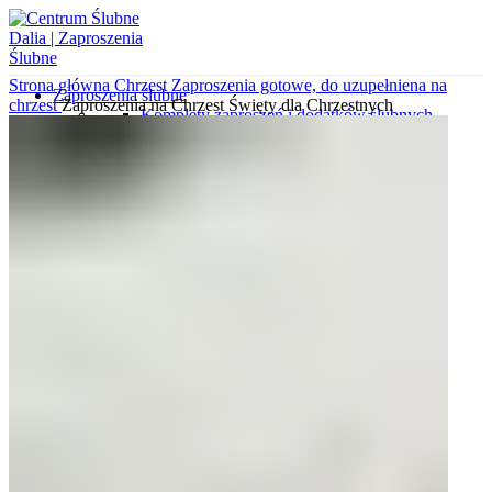
Strona główna
Chrzest
Zaproszenia gotowe, do uzupełniena na
Zaproszenia ślubne
chrzest
Zaproszenia na Chrzest Święty dla Chrzestnych
Komplety zaproszeń i dodatków ślubnych
Zaproszenia dla rodziców i świadków
Zaproszenia minimalistyczne
Zaproszenia ekologiczne
Koperty z nadrukami
Zaproszenia gotowe do uzupełnienia
Zaproszenia kalendarze
Zaproszenia klasyczne
Zaproszenia botaniczne
Koperty wytłaczane
Zaproszenia z kalki
Zaproszenia wytłaczane
Zaproszenia glamour
Zaproszenia ze zdjęciem
Koperty wyklejane
Zaproszenia podróżnicze
Wkładki do zaproszeń
Koperty ozdobne
Próbki zaproszeń i dodatków
Różne okazje