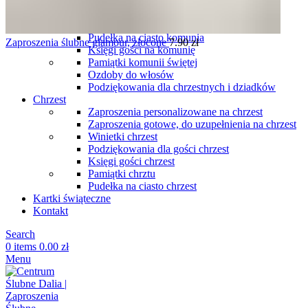
komunię
Podziękowania dla gości komunia
Winietki komunia
Pudełka na ciasto komunia
Zaproszenia ślubne glamour, złocone
7.90
zł
Księgi gości na komunię
Pamiątki komunii świętej
Ozdoby do włosów
Podziękowania dla chrzestnych i dziadków
Chrzest
Zaproszenia personalizowane na chrzest
Zaproszenia gotowe, do uzupełnienia na chrzest
Winietki chrzest
Podziękowania dla gości chrzest
Księgi gości chrzest
Pamiątki chrztu
Pudełka na ciasto chrzest
Kartki świąteczne
Kontakt
Search
0
items
0.00
zł
Menu