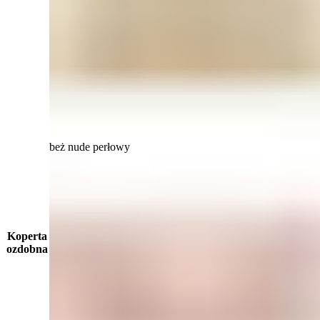
beż nude perłowy
Koperta
ozdobna