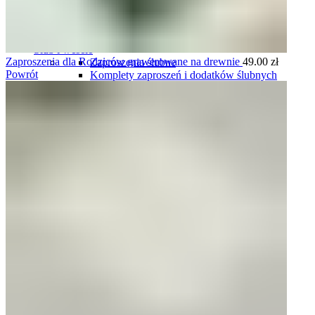
Plany stołów
Plany stołów tablice
Plany stołów karty
Ślub i wesele
Zaproszenia dla Rodziców grawerowane na drewnie
49.00
zł
Zaproszenia ślubne
Powrót
Komplety zaproszeń i dodatków ślubnych
Winietki ślubne
Zawieszki na wódkę weselną
Plany stołów
Menu weselne
Numery stołów
Pudełka na obrączki
Harmonogramy wesela
Oszukane kieliszki
Podziękowania dla gości
Podziękowania dla rodziców i świadków
Tablice rejestracyjne
Księgi gości
Ozdoby do włosów
Pudełka i skrzynki na koperty
Pudełka i naklejki na ciasto
Komunia
Zaproszenia personalizowane na komunię
Zaproszenia gotowe, do uzupełnienia na