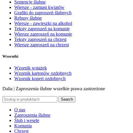
Sentencje ślubne
Wiersze - zamiast kwiatów
Grafiki do zaproszeń ślubnych
Rebusy ślubne
Wiersze - zawieszki na alkohol
Teksty zaproszeń na komunię
Wiersze zaproszeń na komunię
Teksty zaproszeń na chrzest
Wiersze zaproszeń na chrzest
Wzorniki
Wzornik wstażek
Wzornik kartonów ozdobnych
Wzornik kopert ozdobnych
Dalia | Zaproszenia ślubne
wszelkie prawa zastrzeżone
Search
O nas
Zaproszenia ślubne
Ślub i wesele
Komunia
Chrzest