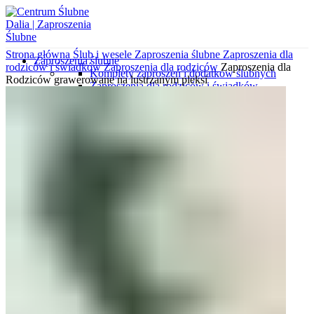
Strona główna
Ślub i wesele
Zaproszenia ślubne
Zaproszenia dla
Zaproszenia ślubne
rodziców i świadków
Zaproszenia dla rodziców
Zaproszenia dla
Komplety zaproszeń i dodatków ślubnych
Rodziców grawerowane na lustrzanym pleksi
Zaproszenia dla rodziców i świadków
Zaproszenia minimalistyczne
Zaproszenia ekologiczne
Koperty z nadrukami
Zaproszenia gotowe do uzupełnienia
Zaproszenia kalendarze
Zaproszenia klasyczne
Zaproszenia botaniczne
Koperty wytłaczane
Zaproszenia z kalki
Zaproszenia wytłaczane
Zaproszenia glamour
Zaproszenia ze zdjęciem
Koperty wyklejane
Zaproszenia podróżnicze
Wkładki do zaproszeń
Koperty ozdobne
Próbki zaproszeń i dodatków
Różne okazje