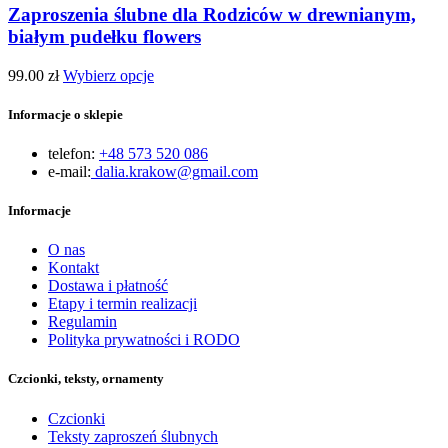
Zaproszenia ślubne dla Rodziców w drewnianym,
białym pudełku flowers
99.00
zł
Wybierz opcje
Informacje o sklepie
telefon:
+48 573 520 086
e-mail:
dalia.krakow@gmail.com
Informacje
O nas
Kontakt
Dostawa i płatność
Etapy i termin realizacji
Regulamin
Polityka prywatności i RODO
Czcionki, teksty, ornamenty
Czcionki
Teksty zaproszeń ślubnych