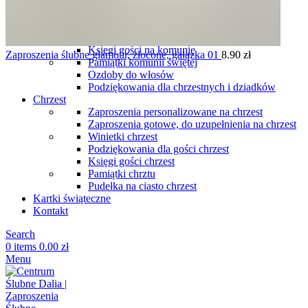
komunię
Podziękowania dla gości komunia
Winietki komunia
Pudełka na ciasto komunia
Księgi gości na komunię
Zaproszenia ślubne glamour, złocone, gałązka 01
8.90
zł
Pamiątki komunii świętej
Ozdoby do włosów
Podziękowania dla chrzestnych i dziadków
Chrzest
Zaproszenia personalizowane na chrzest
Zaproszenia gotowe, do uzupełnienia na chrzest
Winietki chrzest
Podziękowania dla gości chrzest
Księgi gości chrzest
Pamiątki chrztu
Pudełka na ciasto chrzest
Kartki świąteczne
Kontakt
Search
0
items
0.00
zł
Menu