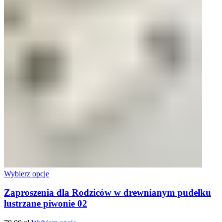
Wybierz opcje
Zaproszenia dla Rodziców w drewnianym pudełku
lustrzane piwonie 02