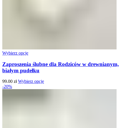
Wybierz opcje
Zaproszenia ślubne dla Rodziców w drewnianym,
białym pudełku
99.00
zł
Wybierz opcje
-20%