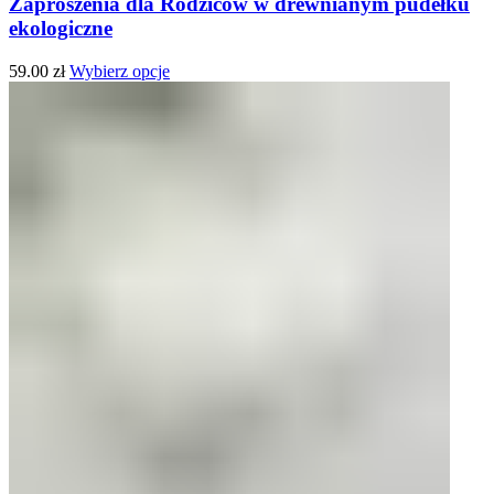
Zaproszenia dla Rodziców w drewnianym pudełku
ekologiczne
59.00
zł
Wybierz opcje