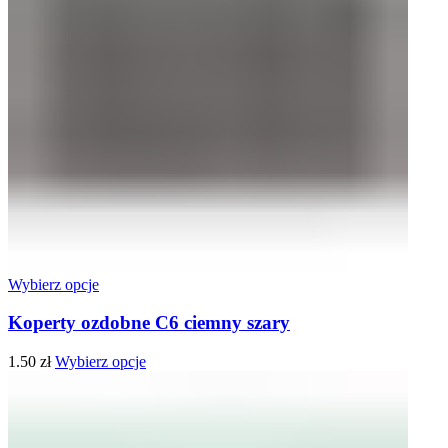
Wybierz opcje
Koperty ozdobne C6 ciemny szary
1.50
zł
Wybierz opcje