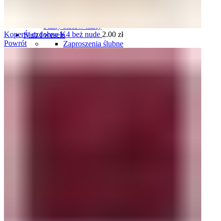
Plany stołów
Plany stołów tablice
Plany stołów karty
Koperty ozdobne K4 beż nude
2.00
zł
Ślub i wesele
Powrót
Zaproszenia ślubne
Komplety zaproszeń i dodatków ślubnych
Winietki ślubne
Zawieszki na wódkę weselną
Plany stołów
Menu weselne
Numery stołów
Pudełka na obrączki
Harmonogramy wesela
Oszukane kieliszki
Podziękowania dla gości
Podziękowania dla rodziców i świadków
Tablice rejestracyjne
Księgi gości
Ozdoby do włosów
Pudełka i skrzynki na koperty
Pudełka i naklejki na ciasto
Komunia
Zaproszenia personalizowane na komunię
Zaproszenia gotowe, do uzupełnienia na