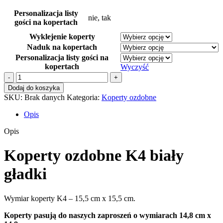
Personalizacja listy
nie, tak
gości na kopertach
Wyklejenie koperty
Naduk na kopertach
Personalizacja listy gości na
kopertach
Wyczyść
ilość
Koperty
Dodaj do koszyka
ozdobne
SKU:
Brak danych
Kategoria:
Koperty ozdobne
K4
biały
Opis
gładki
Opis
Koperty ozdobne K4 biały
gładki
Wymiar koperty K4 – 15,5 cm x 15,5 cm.
Koperty pasują do naszych zaproszeń o wymiarach 14,8 cm x