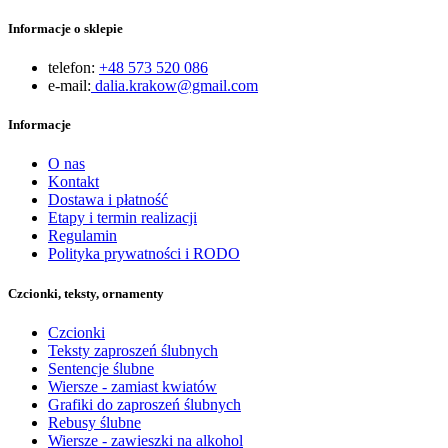
Informacje o sklepie
telefon:
+48 573 520 086
e-mail:
dalia.krakow@gmail.com
Informacje
O nas
Kontakt
Dostawa i płatność
Etapy i termin realizacji
Regulamin
Polityka prywatności i RODO
Czcionki, teksty, ornamenty
Czcionki
Teksty zaproszeń ślubnych
Sentencje ślubne
Wiersze - zamiast kwiatów
Grafiki do zaproszeń ślubnych
Rebusy ślubne
Wiersze - zawieszki na alkohol