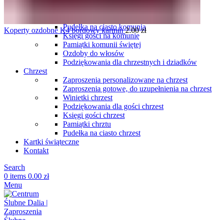
komunię
Podziękowania dla gości komunia
Winietki komunia
Pudełka na ciasto komunia
Koperty ozdobne K4 bordowy karmin
2.00
zł
Księgi gości na komunię
Pamiątki komunii świętej
Ozdoby do włosów
Podziękowania dla chrzestnych i dziadków
Chrzest
Zaproszenia personalizowane na chrzest
Zaproszenia gotowe, do uzupełnienia na chrzest
Winietki chrzest
Podziękowania dla gości chrzest
Księgi gości chrzest
Pamiątki chrztu
Pudełka na ciasto chrzest
Kartki świąteczne
Kontakt
Search
0
items
0.00
zł
Menu