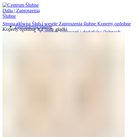
Strona główna
Ślub i wesele
Zaproszenia ślubne
Koperty ozdobne
Zaproszenia ślubne
Koperty ozdobne K4 biały gładki
Komplety zaproszeń i dodatków ślubnych
Zaproszenia dla rodziców i świadków
Zaproszenia minimalistyczne
Zaproszenia ekologiczne
Koperty z nadrukami
Zaproszenia gotowe do uzupełnienia
Zaproszenia kalendarze
Zaproszenia klasyczne
Zaproszenia botaniczne
Koperty wytłaczane
Zaproszenia z kalki
Zaproszenia wytłaczane
Zaproszenia glamour
Zaproszenia ze zdjęciem
Koperty wyklejane
Zaproszenia podróżnicze
Wkładki do zaproszeń
Koperty ozdobne
Próbki zaproszeń i dodatków
Różne okazje