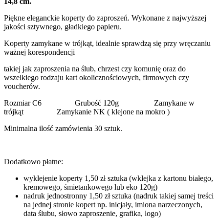
14,8 cm.
Piękne eleganckie koperty do zaproszeń. Wykonane z najwyższej
jakości sztywnego, gładkiego papieru.
Koperty zamykane w trójkąt, idealnie sprawdzą się przy wręczaniu
ważnej korespondencji
takiej jak zaproszenia na ślub, chrzest czy komunię oraz do
wszelkiego rodzaju kart okolicznościowych, firmowych czy
voucherów.
Rozmiar C6 Grubość 120g Zamykane w
trójkąt Zamykanie NK ( klejone na mokro )
Minimalna ilość zamówienia 30 sztuk.
Dodatkowo płatne:
wyklejenie koperty 1,50 zł sztuka (wklejka z kartonu białego,
kremowego, śmietankowego lub eko 120g)
nadruk jednostronny 1,50 zł sztuka (nadruk takiej samej treści
na jednej stronie kopert np. inicjały, imiona narzeczonych,
data ślubu, słowo zaproszenie, grafika, logo)