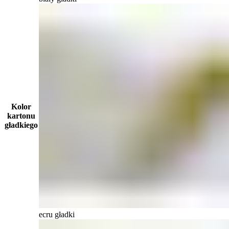
Kolor
kartonu
gładkiego
ecru gładki