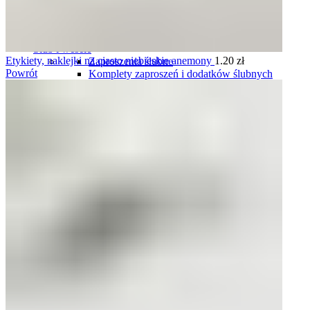
Plany stołów
Plany stołów tablice
Plany stołów karty
Ślub i wesele
Etykiety, naklejki na ciasto niebieskie anemony
1.20
zł
Zaproszenia ślubne
Powrót
Komplety zaproszeń i dodatków ślubnych
Winietki ślubne
Zawieszki na wódkę weselną
Plany stołów
Menu weselne
Numery stołów
Pudełka na obrączki
Harmonogramy wesela
Oszukane kieliszki
Podziękowania dla gości
Podziękowania dla rodziców i świadków
Tablice rejestracyjne
Księgi gości
Ozdoby do włosów
Pudełka i skrzynki na koperty
Pudełka i naklejki na ciasto
Komunia
Zaproszenia personalizowane na komunię
Zaproszenia gotowe, do uzupełnienia na