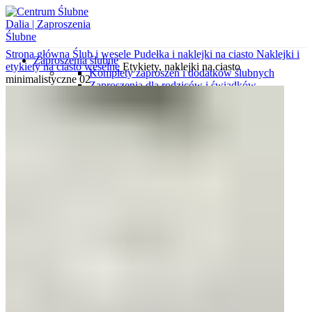
Strona główna
Ślub i wesele
Pudełka i naklejki na ciasto
Naklejki i
Zaproszenia ślubne
etykiety na ciasto weselne
Etykiety, naklejki na ciasto
Komplety zaproszeń i dodatków ślubnych
minimalistyczne 02
Zaproszenia dla rodziców i świadków
Zaproszenia minimalistyczne
Zaproszenia ekologiczne
Koperty z nadrukami
Zaproszenia gotowe do uzupełnienia
Zaproszenia kalendarze
Zaproszenia klasyczne
Zaproszenia botaniczne
Koperty wytłaczane
Zaproszenia z kalki
Zaproszenia wytłaczane
Zaproszenia glamour
Zaproszenia ze zdjęciem
Koperty wyklejane
Zaproszenia podróżnicze
Wkładki do zaproszeń
Koperty ozdobne
Próbki zaproszeń i dodatków
Różne okazje