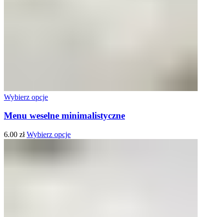
Wybierz opcje
Menu weselne minimalistyczne
6.00
zł
Wybierz opcje