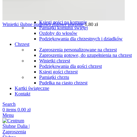
komunię
Podziękowania dla gości komunia
Winietki komunia
Pudełka na ciasto komunia
Księgi gości na komunię
Winietki ślubne pudrowo różowe piwonie
1.80
zł
Pamiątki komunii świętej
Ozdoby do włosów
Podziękowania dla chrzestnych i dziadków
Chrzest
Zaproszenia personalizowane na chrzest
Zaproszenia gotowe, do uzupełnienia na chrzest
Winietki chrzest
Podziękowania dla gości chrzest
Księgi gości chrzest
Pamiątki chrztu
Pudełka na ciasto chrzest
Kartki świąteczne
Kontakt
Search
0
items
0.00
zł
Menu