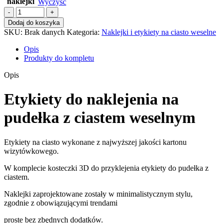
naklejki
Wyczyść
ilość
Etykiety,
Dodaj do koszyka
naklejki
SKU:
Brak danych
Kategoria:
Naklejki i etykiety na ciasto weselne
na
ciasto
Opis
minimalistyczne
Produkty do kompletu
02
Opis
Etykiety do naklejenia na
pudełka z ciastem weselnym
Etykiety na ciasto wykonane z najwyższej jakości kartonu
wizytówkowego.
W komplecie kosteczki 3D do przyklejenia etykiety do pudełka z
ciastem.
Naklejki zaprojektowane zostały w minimalistycznym stylu,
zgodnie z obowiązującymi trendami
proste bez zbędnych dodatków.