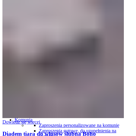
Plany stołów
Plany stołów tablice
Plany stołów karty
Ślub i wesele
Zaproszenia ślubne
Komplety zaproszeń i dodatków ślubnych
Winietki ślubne
Zawieszki na wódkę weselną
Plany stołów
Menu weselne
Numery stołów
Pudełka na obrączki
Harmonogramy wesela
Oszukane kieliszki
Podziękowania dla gości
Podziękowania dla rodziców i świadków
Tablice rejestracyjne
Księgi gości
Ozdoby do włosów
Pudełka i skrzynki na koperty
Pudełka i naklejki na ciasto
Komunia
Dowiedz się więcej
Zaproszenia personalizowane na komunię
Zaproszenia gotowe, do uzupełnienia na
Diadem tiara do włosów ślubna Boho