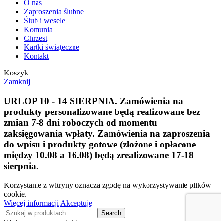
O nas
Zaproszenia ślubne
Ślub i wesele
Komunia
Chrzest
Kartki świąteczne
Kontakt
Koszyk
Zamknij
URLOP 10 - 14 SIERPNIA.
Zamówienia na
produkty personalizowane będą realizowane bez
zmian 7-8 dni roboczych od momentu
zaksięgowania wpłaty.
Zamówienia na zaproszenia
do wpisu i produkty gotowe (złożone i opłacone
między 10.08 a 16.08) będą zrealizowane 17-18
sierpnia.
Korzystanie z witryny oznacza zgodę na wykorzystywanie plików
cookie.
Więcej informacji
Akceptuję
Search