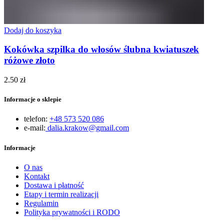
Dodaj do koszyka
Kokówka szpilka do włosów ślubna kwiatuszek
różowe złoto
2.50
zł
Informacje o sklepie
telefon:
+48 573 520 086
e-mail:
dalia.krakow@gmail.com
Informacje
O nas
Kontakt
Dostawa i płatność
Etapy i termin realizacji
Regulamin
Polityka prywatności i RODO