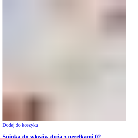
Dodaj do koszyka
Spinka do włosów duża z perełkami 02