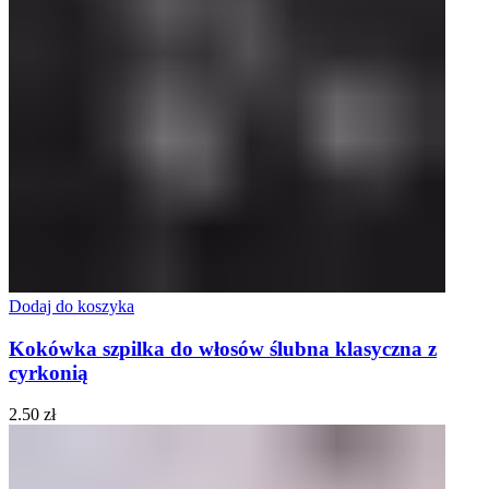
Dodaj do koszyka
Kokówka szpilka do włosów ślubna klasyczna z
cyrkonią
2.50
zł