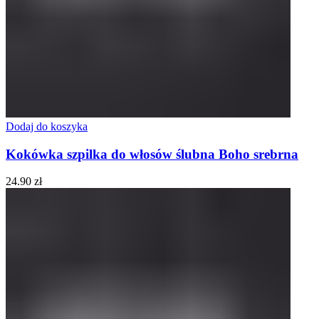
Dodaj do koszyka
Kokówka szpilka do włosów ślubna Boho srebrna
24.90
zł