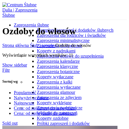
Zaproszenia ślubne
Ozdoby do włosów
Komplety zaproszeń i dodatków ślubnych
Zaproszenia dla rodziców i świadków
Zaproszenia minimalistyczne
Strona główna
Ślub i wesele
Ozdoby do włosów
Zaproszenia ekologiczne
Koperty z nadrukami
Wyświetlanie wszystkich wyników: 11
Zaproszenia gotowe do uzupełnienia
Zaproszenia kalendarze
Show sidebar
Zaproszenia klasyczne
Filtr
Zaproszenia botaniczne
Koperty wytłaczane
Sortuj wg
Zaproszenia z kalki
Zaproszenia wytłaczane
Zaproszenia glamour
Popularność
Zaproszenia ze zdjęciem
Najwyżej oceniane
Koperty wyklejane
Najnowsze
Zaproszenia podróżnicze
Cena: od najniższej do najwyższej
Wkładki do zaproszeń
Cena: od najwyższej do najniższej
Koperty ozdobne
Sold out
Próbki zaproszeń i dodatków
Różne okazje