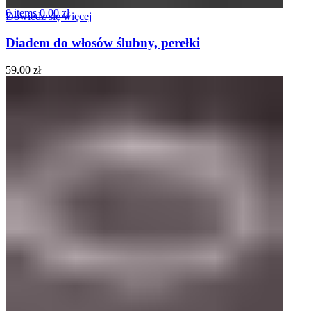
0
items
0.00
zł
Dowiedz się więcej
Diadem do włosów ślubny, perełki
59.00
zł