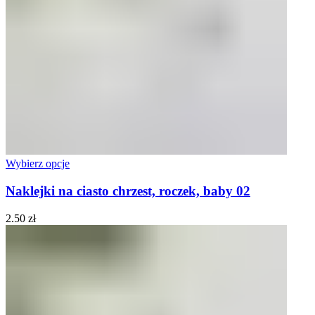
Wybierz opcje
Naklejki na ciasto chrzest, roczek, baby 02
2.50
zł