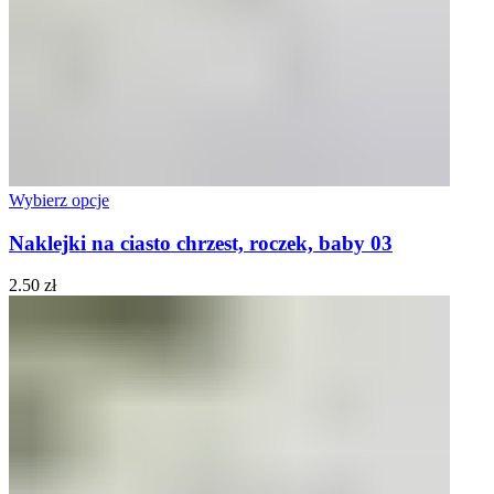
Wybierz opcje
Naklejki na ciasto chrzest, roczek, baby 03
2.50
zł