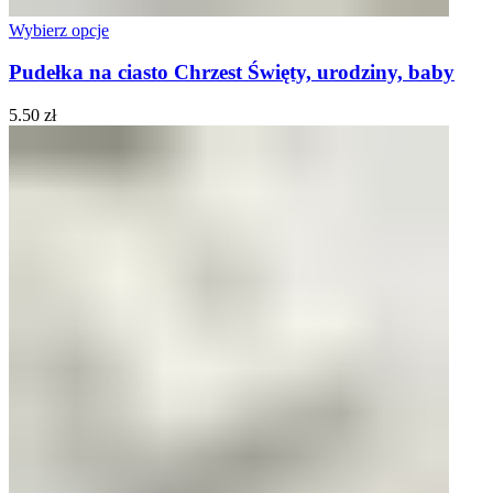
0
items
0.00
zł
Wybierz opcje
Pudełka na ciasto Chrzest Święty, urodziny, baby
5.50
zł