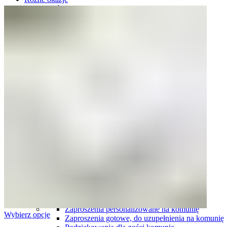
Plany stołów
Plany stołów tablice
Plany stołów karty
Ślub i wesele
Zaproszenia ślubne
Komplety zaproszeń i dodatków ślubnych
Winietki ślubne
Zawieszki na wódkę weselną
Plany stołów
Menu weselne
Numery stołów
Pudełka na obrączki
Harmonogramy wesela
Oszukane kieliszki
Podziękowania dla gości
Podziękowania dla rodziców i świadków
Tablice rejestracyjne
Księgi gości
Ozdoby do włosów
Pudełka i skrzynki na koperty
Pudełka i naklejki na ciasto
Komunia
Zaproszenia personalizowane na komunię
Wybierz opcje
Zaproszenia gotowe, do uzupełnienia na komunię