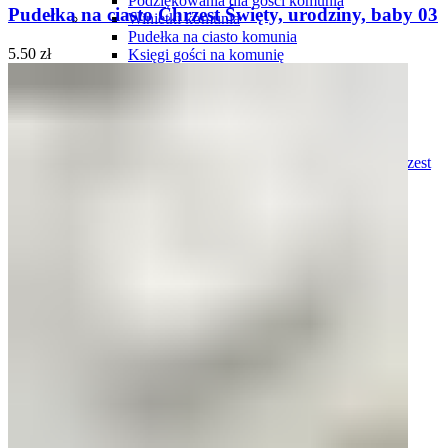
Podziękowania dla gości komunia
Pudełka na ciasto Chrzest Święty, urodziny, baby 03
Winietki komunia
Pudełka na ciasto komunia
5.50
zł
Księgi gości na komunię
Pamiątki komunii świętej
Ozdoby do włosów
Podziękowania dla chrzestnych i dziadków
Chrzest
Zaproszenia personalizowane na chrzest
Zaproszenia gotowe, do uzupełnienia na chrzest
Winietki chrzest
Podziękowania dla gości chrzest
Księgi gości chrzest
Pamiątki chrztu
Pudełka na ciasto chrzest
Kartki świąteczne
Kontakt
Search
0
items
0.00
zł
Menu