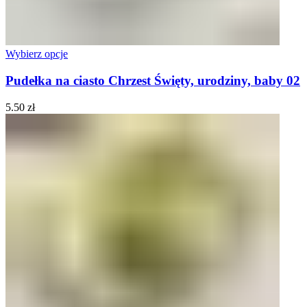
Wybierz opcje
Pudełka na ciasto Chrzest Święty, urodziny, baby 02
5.50
zł